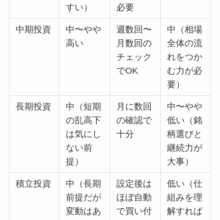
すい）
必要
中期投資
中〜やや
週数回〜
中（相場
高い
月数回の
全体の流
チェック
れをつか
でOK
む力が必
要）
長期投資
中（短期
月に数回
中〜やや
の乱高下
の確認で
低い（銘
は気にし
十分
柄選びと
ない前
継続力が
提）
大事）
積立投資
中（長期
設定後は
低い（仕
前提だが
ほぼ自動
組みを理
変動はあ
で買い付
解すれば