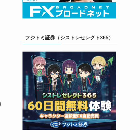
り
フジトミ証券（シストレセレクト365）
防